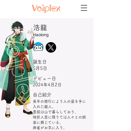
浩龍
Haolong
誕生日
5月5日
デビュー日
2024年4月2日
自己紹介
長年の修行により人の姿を手に
入れた龍人。
普段は山で暮らしており、
時折人里に降りては人々との娯
楽に興じている。
麻雀がお気に入り。